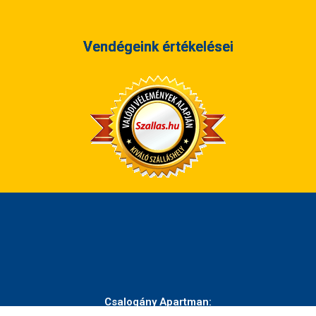
Vendégeink értékelései
Csalogány Apartman:
magánszálláshely,