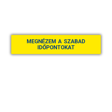
KEZDŐDHET A PIHENÉS?
Válassza ki érkezésének időpontját, és
máris láthatja szabad apartmanjainkat.
MEGNÉZEM A SZABAD
IDŐPONTOKAT