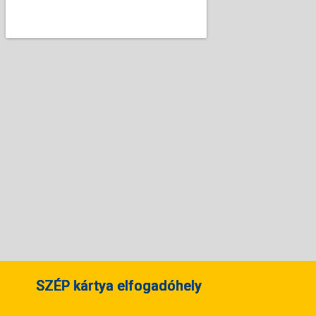
SZÉP kártya elfogadóhely