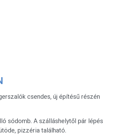
N
gerszalók csendes, új építésű részén
ló sódomb. A szálláshelytől pár lépés
töde, pizzéria található.