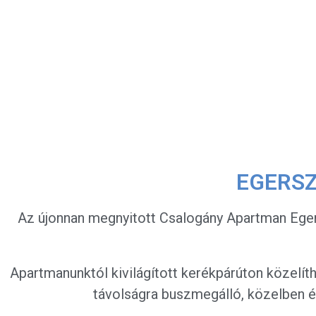
EGERS
Az újonnan megnyitott Csalogány Apartman Egert
Apartmanunktól kivilágított kerékpárúton közelít
távolságra buszmegálló, közelben él