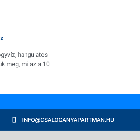
sz
ógyvíz, hangulatos
ük meg, mi az a 10
INFO@CSALOGANYAPARTMAN.HU