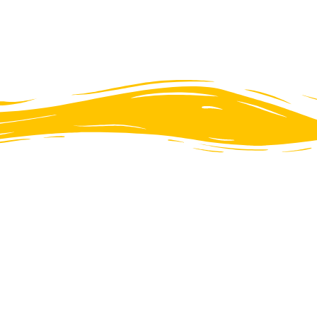
Válassza ki érkezésén