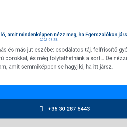
aló, amit mindenképpen nézz meg, ha Egerszalókon jár
2023.03.28.
 és más jut eszébe: csodálatos táj, felfrissítő gy
ű borokkal, és még folytathatnánk a sort… De nézz
m, amit semmiképpen se hagyj ki, ha itt jársz.
+36 30 287 5443