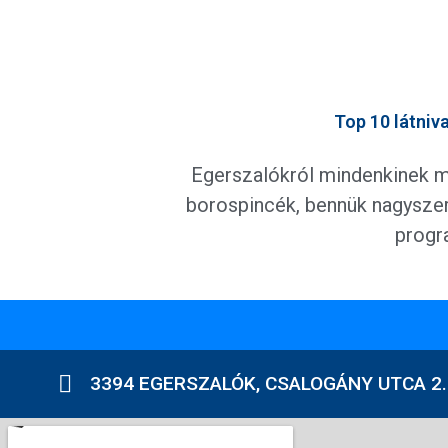
Top 10 látniv
Egerszalókról mindenkinek más
borospincék, bennük nagyszer
progra
3394 EGERSZALÓK, CSALOGÁNY UTCA 2.