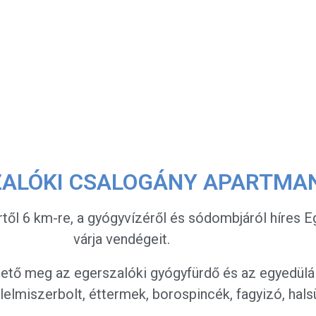
ZALÓKI
CSALOGÁNY APARTMA
ől 6 km-re, a gyógyvízéről és sódombjáról híres E
várja vendégeit.
hető meg az egerszalóki gyógyfürdő és az egyedülál
elmiszerbolt, éttermek, borospincék, fagyizó, halsü