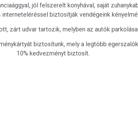
anciaággyal, jól felszerelt konyhával, saját zuhany
s interneteléréssel biztosítják vendégeink kényelmé
tt, zárt udvar tartozik, melyben az autók parkolása 
nykártyát biztosítunk, mely a legtöbb egerszalók
10% kedvezményt biztosít.