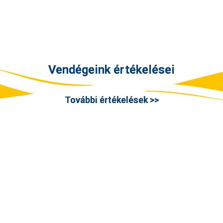
Vendégeink értékelései
További értékelések >>
KEZDŐDHET A PIHENÉS?
ek időpontját, és máris láthatja szabad apar